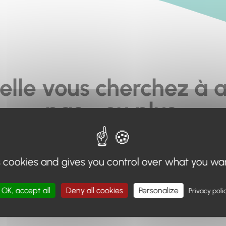
elle vous cherchez à a
pas... ou plus.
moteur de recherche en haut de page, ou à utiliser le menu 
s cookies and gives you control over what you wa
Retour à l'accueil
OK, accept all
Deny all cookies
Personalize
Privacy poli