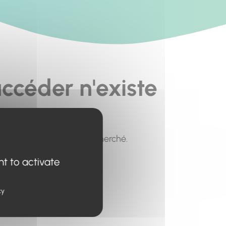
ccéder n'existe
pour trouver le contenu recherché.
nt to activate
cy