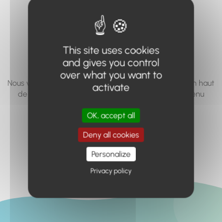
vous cherchez à
accéder n'existe
pas... ou plus.
This site uses cookies
and gives you control
over what you want to
Nous vous invitons à utiliser le moteur de recherche en haut
activate
de page, ou à utiliser le menu pour trouver le contenu
recherché.
OK, accept all
Retour à l'accueil
Deny all cookies
Personalize
Privacy policy