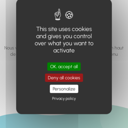
vous cherchez à
accéder n'existe
pas... ou plus.
This site uses cookies
and gives you control
over what you want to
Nous vous invitons à utiliser le moteur de recherche en haut
activate
de page, ou à utiliser le menu pour trouver le contenu
recherché.
OK, accept all
Retour à l'accueil
Deny all cookies
Personalize
Privacy policy