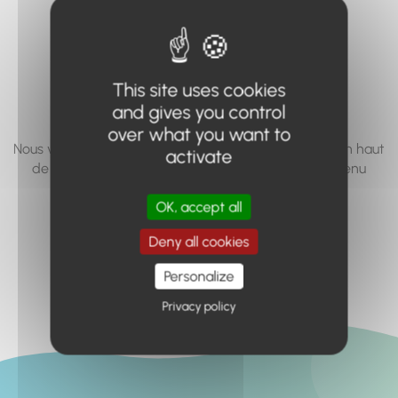
vous cherchez à
accéder n'existe
pas... ou plus.
This site uses cookies
and gives you control
over what you want to
Nous vous invitons à utiliser le moteur de recherche en haut
activate
de page, ou à utiliser le menu pour trouver le contenu
recherché.
OK, accept all
Retour à l'accueil
Deny all cookies
Personalize
Privacy policy