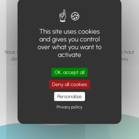
vous cherchez à
accéder n'existe
pas... ou plus.
This site uses cookies
and gives you control
over what you want to
Nous vous invitons à utiliser le moteur de recherche en haut
activate
de page, ou à utiliser le menu pour trouver le contenu
recherché.
OK, accept all
Retour à l'accueil
Deny all cookies
Personalize
Privacy policy