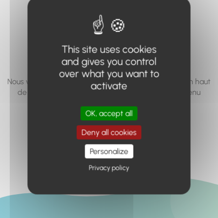
vous cherchez à
accéder n'existe
pas... ou plus.
This site uses cookies
and gives you control
over what you want to
Nous vous invitons à utiliser le moteur de recherche en haut
activate
de page, ou à utiliser le menu pour trouver le contenu
recherché.
OK, accept all
Retour à l'accueil
Deny all cookies
Personalize
Privacy policy