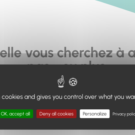
elle vous cherchez à a
pas... ou plus.
moteur de recherche en haut de page, ou à utiliser le menu 
s cookies and gives you control over what you wa
Retour à l'accueil
OK, accept all
Deny all cookies
Personalize
Privacy poli