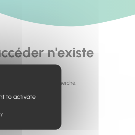
ccéder n'existe
pour trouver le contenu recherché.
nt to activate
cy