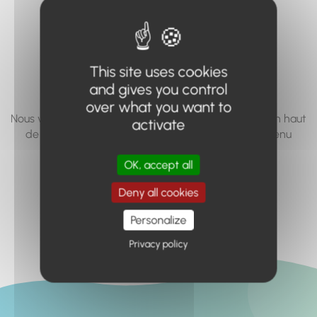
vous cherchez à
accéder n'existe
pas... ou plus.
This site uses cookies
and gives you control
over what you want to
Nous vous invitons à utiliser le moteur de recherche en haut
activate
de page, ou à utiliser le menu pour trouver le contenu
recherché.
OK, accept all
Retour à l'accueil
Deny all cookies
Personalize
Privacy policy