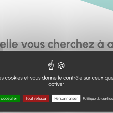
elle vous cherchez à a
pas... ou plus.
moteur de recherche en haut de page, ou à utiliser le menu 
 des cookies et vous donne le contrôle sur ceux qu
Retour à l'accueil
activer
 accepter
Tout refuser
Personnaliser
Politique de confide