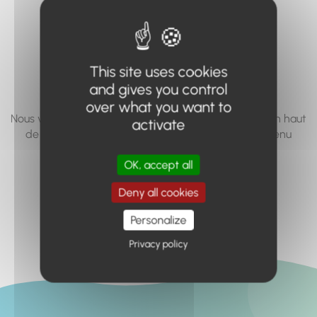
vous cherchez à
accéder n'existe
pas... ou plus.
This site uses cookies
and gives you control
over what you want to
Nous vous invitons à utiliser le moteur de recherche en haut
activate
de page, ou à utiliser le menu pour trouver le contenu
recherché.
OK, accept all
Retour à l'accueil
Deny all cookies
Personalize
Privacy policy