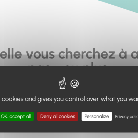
elle vous cherchez à a
pas... ou plus.
moteur de recherche en haut de page, ou à utiliser le menu 
s cookies and gives you control over what you wa
Retour à l'accueil
OK, accept all
Deny all cookies
Personalize
Privacy poli