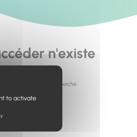
ccéder n'existe
pour trouver le contenu recherché.
nt to activate
cy