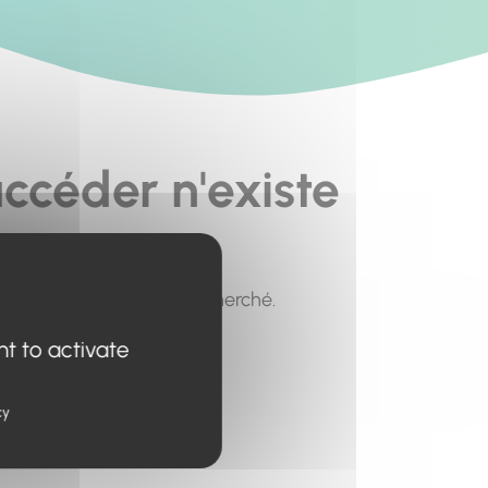
ccéder n'existe
pour trouver le contenu recherché.
nt to activate
cy