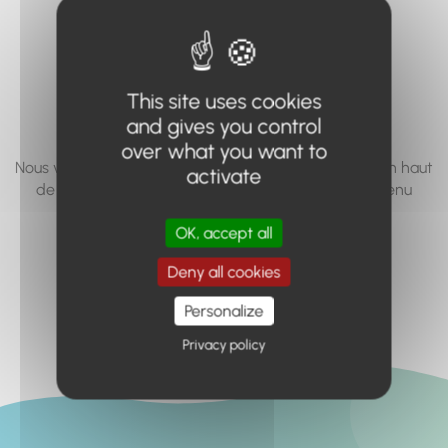
vous cherchez à
accéder n'existe
pas... ou plus.
This site uses cookies
and gives you control
over what you want to
Nous vous invitons à utiliser le moteur de recherche en haut
activate
de page, ou à utiliser le menu pour trouver le contenu
recherché.
OK, accept all
Retour à l'accueil
Deny all cookies
Personalize
Privacy policy