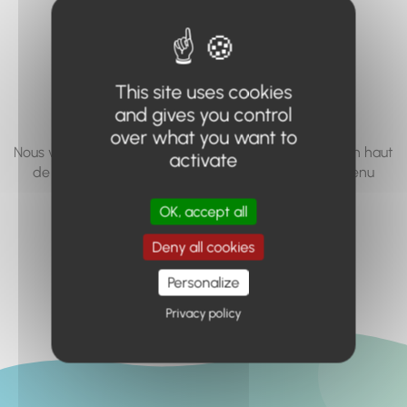
vous cherchez à
accéder n'existe
pas... ou plus.
This site uses cookies
and gives you control
over what you want to
Nous vous invitons à utiliser le moteur de recherche en haut
activate
de page, ou à utiliser le menu pour trouver le contenu
recherché.
OK, accept all
Retour à l'accueil
Deny all cookies
Personalize
Privacy policy