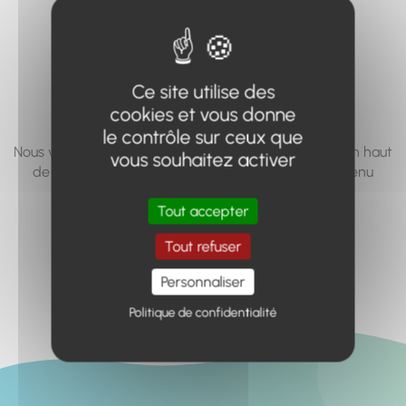
vous cherchez à
accéder n'existe
pas... ou plus.
Ce site utilise des
cookies et vous donne
le contrôle sur ceux que
Nous vous invitons à utiliser le moteur de recherche en haut
vous souhaitez activer
de page, ou à utiliser le menu pour trouver le contenu
recherché.
Tout accepter
Retour à l'accueil
Tout refuser
Personnaliser
Politique de confidentialité