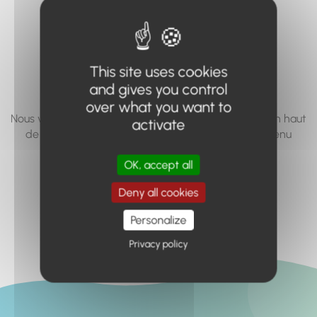
vous cherchez à
accéder n'existe
pas... ou plus.
This site uses cookies
and gives you control
over what you want to
Nous vous invitons à utiliser le moteur de recherche en haut
activate
de page, ou à utiliser le menu pour trouver le contenu
recherché.
OK, accept all
Retour à l'accueil
Deny all cookies
Personalize
Privacy policy