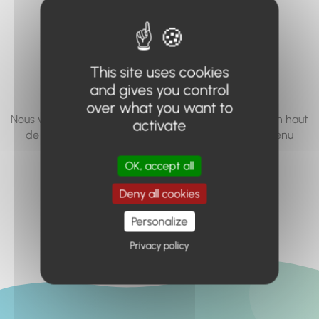
vous cherchez à
accéder n'existe
pas... ou plus.
This site uses cookies
and gives you control
over what you want to
Nous vous invitons à utiliser le moteur de recherche en haut
activate
de page, ou à utiliser le menu pour trouver le contenu
recherché.
OK, accept all
Retour à l'accueil
Deny all cookies
Personalize
Privacy policy