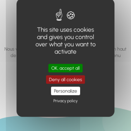
vous cherchez à
accéder n'existe
pas... ou plus.
This site uses cookies
and gives you control
over what you want to
Nous vous invitons à utiliser le moteur de recherche en haut
activate
de page, ou à utiliser le menu pour trouver le contenu
recherché.
OK, accept all
Retour à l'accueil
Deny all cookies
Personalize
Privacy policy