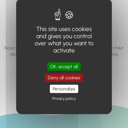
vous cherchez à
accéder n'existe
pas... ou plus.
This site uses cookies
and gives you control
over what you want to
Nous vous invitons à utiliser le moteur de recherche en haut
activate
de page, ou à utiliser le menu pour trouver le contenu
recherché.
OK, accept all
Retour à l'accueil
Deny all cookies
Personalize
Privacy policy