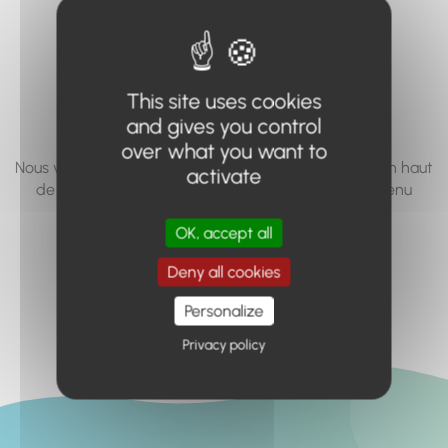
vous cherchez à
accéder n'existe
pas... ou plus.
This site uses cookies
and gives you control
over what you want to
Nous vous invitons à utiliser le moteur de recherche en haut
activate
de page, ou à utiliser le menu pour trouver le contenu
recherché.
OK, accept all
Retour à l'accueil
Deny all cookies
Personalize
Privacy policy