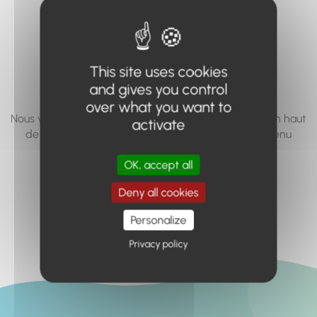
vous cherchez à
accéder n'existe
pas... ou plus.
This site uses cookies
and gives you control
over what you want to
Nous vous invitons à utiliser le moteur de recherche en haut
activate
de page, ou à utiliser le menu pour trouver le contenu
recherché.
OK, accept all
Retour à l'accueil
Deny all cookies
Personalize
Privacy policy