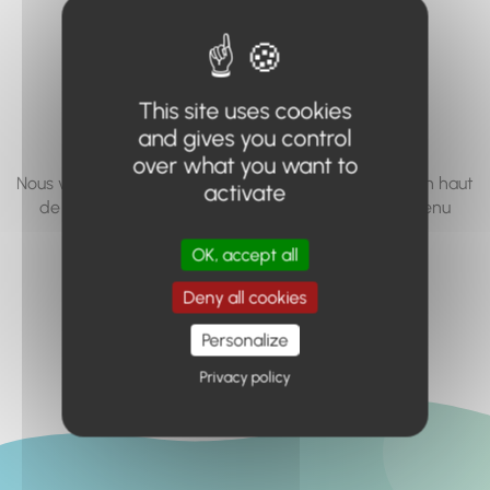
vous cherchez à
accéder n'existe
pas... ou plus.
This site uses cookies
and gives you control
over what you want to
Nous vous invitons à utiliser le moteur de recherche en haut
activate
de page, ou à utiliser le menu pour trouver le contenu
recherché.
OK, accept all
Retour à l'accueil
Deny all cookies
Personalize
Privacy policy