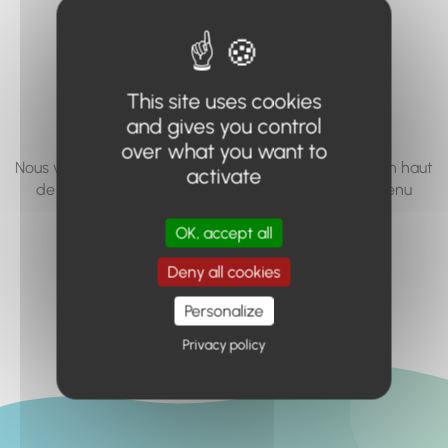
vous cherchez à
accéder n'existe
pas... ou plus.
This site uses cookies
and gives you control
over what you want to
Nous vous invitons à utiliser le moteur de recherche en haut
activate
de page, ou à utiliser le menu pour trouver le contenu
recherché.
OK, accept all
Retour à l'accueil
Deny all cookies
Personalize
Privacy policy