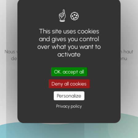
vous cherchez à
accéder n'existe
pas... ou plus.
This site uses cookies
and gives you control
over what you want to
Nous vous invitons à utiliser le moteur de recherche en haut
activate
de page, ou à utiliser le menu pour trouver le contenu
recherché.
OK, accept all
Retour à l'accueil
Deny all cookies
Personalize
Privacy policy