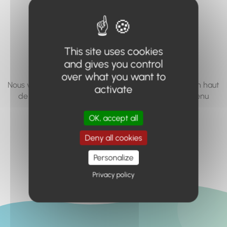
vous cherchez à
accéder n'existe
pas... ou plus.
This site uses cookies
and gives you control
over what you want to
Nous vous invitons à utiliser le moteur de recherche en haut
activate
de page, ou à utiliser le menu pour trouver le contenu
recherché.
OK, accept all
Retour à l'accueil
Deny all cookies
Personalize
Privacy policy