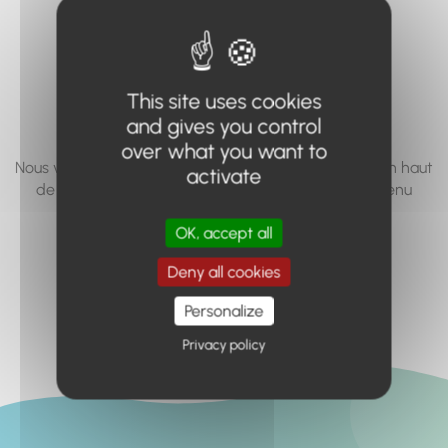
vous cherchez à
accéder n'existe
pas... ou plus.
This site uses cookies
and gives you control
over what you want to
Nous vous invitons à utiliser le moteur de recherche en haut
activate
de page, ou à utiliser le menu pour trouver le contenu
recherché.
OK, accept all
Retour à l'accueil
Deny all cookies
Personalize
Privacy policy