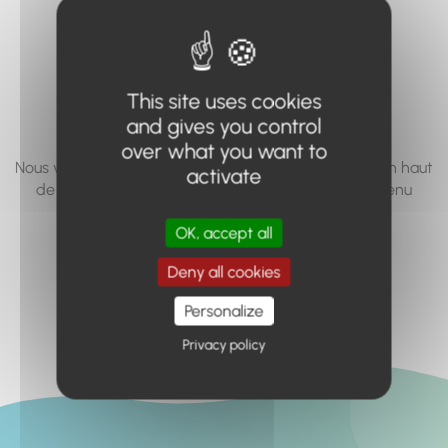
vous cherchez à
accéder n'existe
pas... ou plus.
This site uses cookies
and gives you control
over what you want to
Nous vous invitons à utiliser le moteur de recherche en haut
activate
de page, ou à utiliser le menu pour trouver le contenu
recherché.
OK, accept all
Retour à l'accueil
Deny all cookies
Personalize
Privacy policy