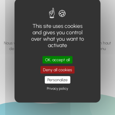
vous cherchez à
accéder n'existe
pas... ou plus.
This site uses cookies
and gives you control
over what you want to
Nous vous invitons à utiliser le moteur de recherche en haut
activate
de page, ou à utiliser le menu pour trouver le contenu
recherché.
OK, accept all
Retour à l'accueil
Deny all cookies
Personalize
Privacy policy