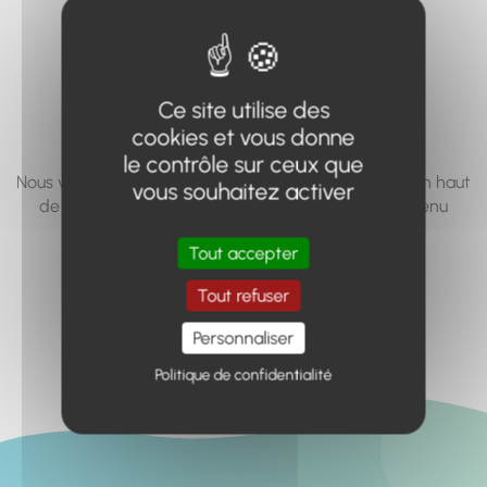
vous cherchez à
accéder n'existe
pas... ou plus.
Ce site utilise des
cookies et vous donne
le contrôle sur ceux que
Nous vous invitons à utiliser le moteur de recherche en haut
vous souhaitez activer
de page, ou à utiliser le menu pour trouver le contenu
recherché.
Tout accepter
Retour à l'accueil
Tout refuser
Personnaliser
Politique de confidentialité