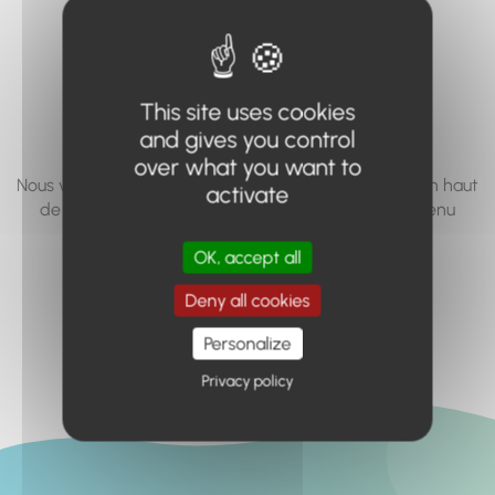
vous cherchez à
accéder n'existe
pas... ou plus.
This site uses cookies
and gives you control
over what you want to
Nous vous invitons à utiliser le moteur de recherche en haut
activate
de page, ou à utiliser le menu pour trouver le contenu
recherché.
OK, accept all
Retour à l'accueil
Deny all cookies
Personalize
Privacy policy