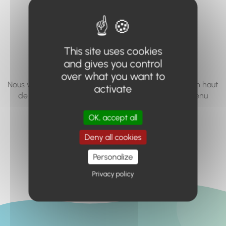
vous cherchez à
accéder n'existe
pas... ou plus.
This site uses cookies
and gives you control
over what you want to
Nous vous invitons à utiliser le moteur de recherche en haut
activate
de page, ou à utiliser le menu pour trouver le contenu
recherché.
OK, accept all
Retour à l'accueil
Deny all cookies
Personalize
Privacy policy