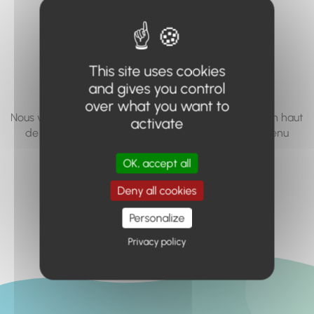
vous cherchez à
accéder n'existe
pas... ou plus.
This site uses cookies
and gives you control
over what you want to
Nous vous invitons à utiliser le moteur de recherche en haut
activate
de page, ou à utiliser le menu pour trouver le contenu
recherché.
OK, accept all
Retour à l'accueil
Deny all cookies
Personalize
Privacy policy