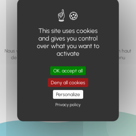
vous cherchez à
accéder n'existe
pas... ou plus.
This site uses cookies
and gives you control
over what you want to
Nous vous invitons à utiliser le moteur de recherche en haut
activate
de page, ou à utiliser le menu pour trouver le contenu
recherché.
OK, accept all
Retour à l'accueil
Deny all cookies
Personalize
Privacy policy