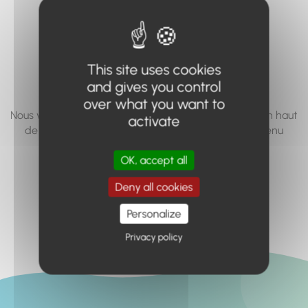
vous cherchez à
accéder n'existe
pas... ou plus.
This site uses cookies
and gives you control
over what you want to
Nous vous invitons à utiliser le moteur de recherche en haut
activate
de page, ou à utiliser le menu pour trouver le contenu
recherché.
OK, accept all
Retour à l'accueil
Deny all cookies
Personalize
Privacy policy