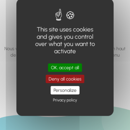
vous cherchez à
accéder n'existe
pas... ou plus.
This site uses cookies
and gives you control
over what you want to
Nous vous invitons à utiliser le moteur de recherche en haut
activate
de page, ou à utiliser le menu pour trouver le contenu
recherché.
OK, accept all
Retour à l'accueil
Deny all cookies
Personalize
Privacy policy