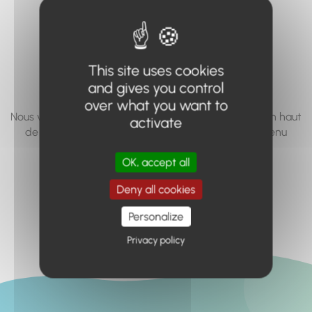
vous cherchez à
accéder n'existe
pas... ou plus.
This site uses cookies
and gives you control
over what you want to
Nous vous invitons à utiliser le moteur de recherche en haut
activate
de page, ou à utiliser le menu pour trouver le contenu
recherché.
OK, accept all
Retour à l'accueil
Deny all cookies
Personalize
Privacy policy