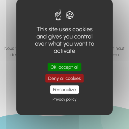
vous cherchez à
accéder n'existe
pas... ou plus.
This site uses cookies
and gives you control
over what you want to
Nous vous invitons à utiliser le moteur de recherche en haut
activate
de page, ou à utiliser le menu pour trouver le contenu
recherché.
OK, accept all
Retour à l'accueil
Deny all cookies
Personalize
Privacy policy