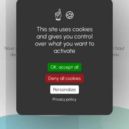
vous cherchez à
accéder n'existe
pas... ou plus.
This site uses cookies
and gives you control
over what you want to
Nous vous invitons à utiliser le moteur de recherche en haut
activate
de page, ou à utiliser le menu pour trouver le contenu
recherché.
OK, accept all
Retour à l'accueil
Deny all cookies
Personalize
Privacy policy