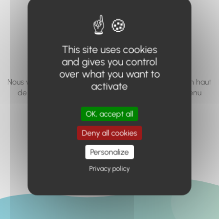
vous cherchez à
accéder n'existe
pas... ou plus.
This site uses cookies
and gives you control
over what you want to
Nous vous invitons à utiliser le moteur de recherche en haut
activate
de page, ou à utiliser le menu pour trouver le contenu
recherché.
OK, accept all
Retour à l'accueil
Deny all cookies
Personalize
Privacy policy