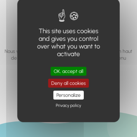
vous cherchez à
accéder n'existe
pas... ou plus.
This site uses cookies
and gives you control
over what you want to
Nous vous invitons à utiliser le moteur de recherche en haut
activate
de page, ou à utiliser le menu pour trouver le contenu
recherché.
OK, accept all
Retour à l'accueil
Deny all cookies
Personalize
Privacy policy