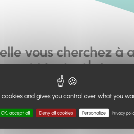
elle vous cherchez à a
pas... ou plus.
moteur de recherche en haut de page, ou à utiliser le menu 
s cookies and gives you control over what you wa
Retour à l'accueil
OK, accept all
Deny all cookies
Personalize
Privacy poli