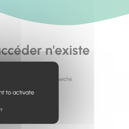
ccéder n'existe
pour trouver le contenu recherché.
nt to activate
cy