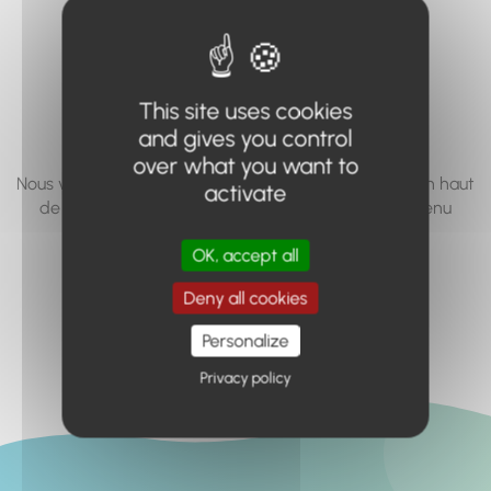
vous cherchez à
accéder n'existe
pas... ou plus.
This site uses cookies
and gives you control
over what you want to
Nous vous invitons à utiliser le moteur de recherche en haut
activate
de page, ou à utiliser le menu pour trouver le contenu
recherché.
OK, accept all
Retour à l'accueil
Deny all cookies
Personalize
Privacy policy