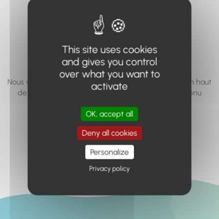
vous cherchez à
accéder n'existe
pas... ou plus.
This site uses cookies
and gives you control
over what you want to
Nous vous invitons à utiliser le moteur de recherche en haut
activate
de page, ou à utiliser le menu pour trouver le contenu
recherché.
OK, accept all
Retour à l'accueil
Deny all cookies
Personalize
Privacy policy