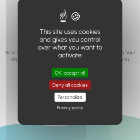
vous cherchez à
accéder n'existe
pas... ou plus.
This site uses cookies
and gives you control
over what you want to
Nous vous invitons à utiliser le moteur de recherche en haut
activate
de page, ou à utiliser le menu pour trouver le contenu
recherché.
OK, accept all
Retour à l'accueil
Deny all cookies
Personalize
Privacy policy