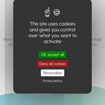
vous cherchez à
accéder n'existe
pas... ou plus.
This site uses cookies
and gives you control
over what you want to
Nous vous invitons à utiliser le moteur de recherche en haut
activate
de page, ou à utiliser le menu pour trouver le contenu
recherché.
OK, accept all
Retour à l'accueil
Deny all cookies
Personalize
Privacy policy