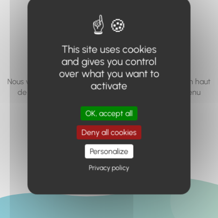
vous cherchez à
accéder n'existe
pas... ou plus.
This site uses cookies
and gives you control
over what you want to
Nous vous invitons à utiliser le moteur de recherche en haut
activate
de page, ou à utiliser le menu pour trouver le contenu
recherché.
OK, accept all
Retour à l'accueil
Deny all cookies
Personalize
Privacy policy