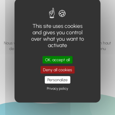
vous cherchez à
accéder n'existe
pas... ou plus.
This site uses cookies
and gives you control
over what you want to
Nous vous invitons à utiliser le moteur de recherche en haut
activate
de page, ou à utiliser le menu pour trouver le contenu
recherché.
OK, accept all
Retour à l'accueil
Deny all cookies
Personalize
Privacy policy