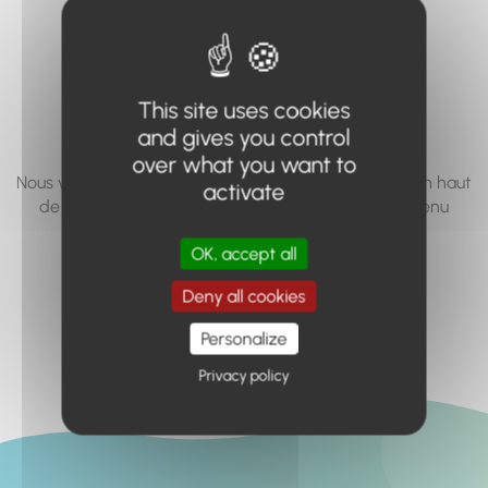
vous cherchez à
accéder n'existe
pas... ou plus.
This site uses cookies
and gives you control
over what you want to
Nous vous invitons à utiliser le moteur de recherche en haut
activate
de page, ou à utiliser le menu pour trouver le contenu
recherché.
OK, accept all
Retour à l'accueil
Deny all cookies
Personalize
Privacy policy