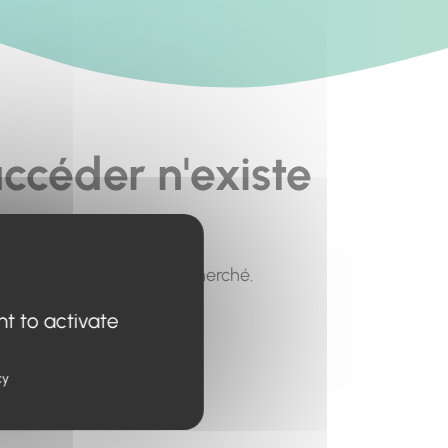
ccéder n'existe
pour trouver le contenu recherché.
nt to activate
cy