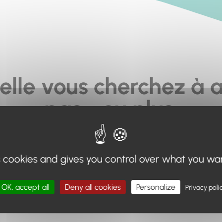
elle vous cherchez à a
pas... ou plus.
moteur de recherche en haut de page, ou à utiliser le menu 
s cookies and gives you control over what you wa
Retour à l'accueil
OK, accept all
Deny all cookies
Personalize
Privacy poli