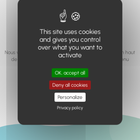
vous cherchez à
accéder n'existe
pas... ou plus.
This site uses cookies
and gives you control
over what you want to
Nous vous invitons à utiliser le moteur de recherche en haut
activate
de page, ou à utiliser le menu pour trouver le contenu
recherché.
OK, accept all
Retour à l'accueil
Deny all cookies
Personalize
Privacy policy